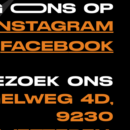
G OONS OP
INSTAGRAM
FACEB
O
OK
EZOEK ONS
ELWEG 4D,
9230