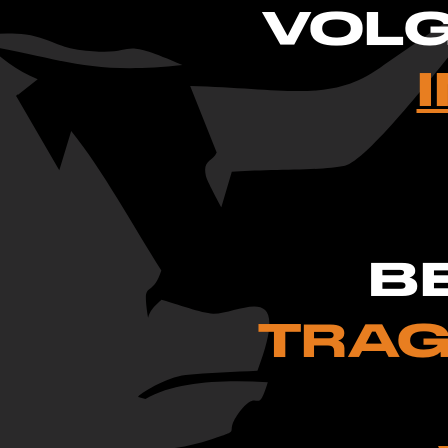
VO
L
B
TRAG