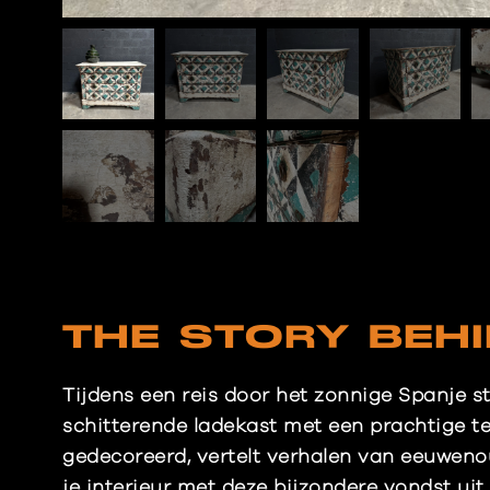
THE STORY BEH
Tijdens een reis door het zonnige Spanje s
schitterende ladekast met een prachtige t
gedecoreerd, vertelt verhalen van eeuweno
je interieur met deze bijzondere vondst uit 